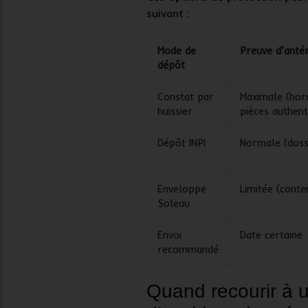
suivant :
Mode de
Preuve d’antér
dépôt
Constat par
Maximale (hor
huissier
pièces authent
Dépôt INPI
Normale (dossi
Enveloppe
Limitée (conte
Soleau
Envoi
Date certaine
recommandé
Quand recourir à 