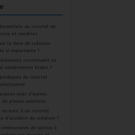
e
ndamentale du constat de
ssins et modèles
oi la date de création
le si importante ?
 éléments constituent un
t valablement établi ?
juridiques du constat :
alorisation
raison avec d’autres
 de preuve existants
recourir à un constat
e d’accident de création ?
Commissaires de justice à
rotéger vos dessins et