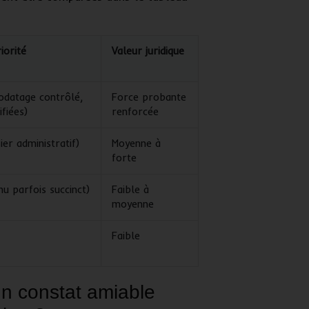
iorité
Valeur juridique
odatage contrôlé,
Force probante
ifiées)
renforcée
er administratif)
Moyenne à
forte
nu parfois succinct)
Faible à
moyenne
Faible
un constat amiable