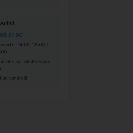
illet
 08 61 00
uverte : 9h00-12h00 /
h00
ations sur rendez-vous
nt
 au vendredi