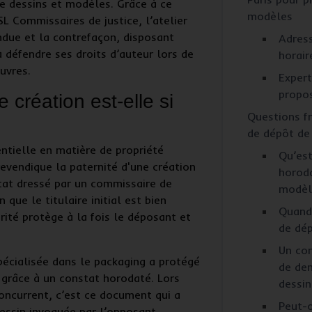
e dessins et modèles
. Grâce à ce
modèles
L Commissaires de justice, l’atelier
ndue et la contrefaçon, disposant
Adress
 à défendre ses
droits d’auteur
lors de
horair
uvres.
Expert
propo
 création est-elle si
Questions f
de dépôt de
ntielle en matière de
propriété
Qu’est
 revendique la paternité d'une création
horoda
tat dressé par un commissaire de
modèl
 que le titulaire initial est bien
Quand 
orité protège à la fois le déposant et
de dép
Un con
écialisée dans le packaging a protégé
de dem
s grâce à un
constat horodaté
. Lors
dessi
concurrent, c’est ce document qui a
Peut-
dessin
invoquée par l’opposant,