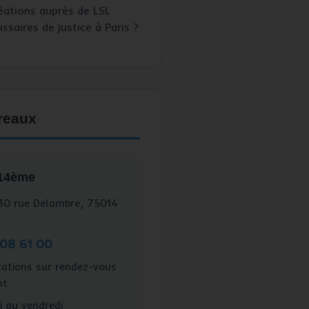
éations auprès de LSL
saires de justice à Paris ?
reaux
 14ème
0 rue Delambre, 75014
 08 61 00
ations sur rendez-vous
nt
 au vendredi