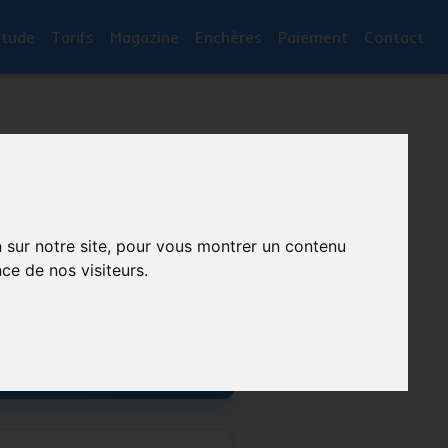
Etude
Tarifs
Magazine
Enchères
Paiement
Contact
in d'un constat ?
os commissaires de justice
n sur notre site, pour vous montrer un contenu
iser juridiquement votre
ce de nos visiteurs.
situation
ander un constat