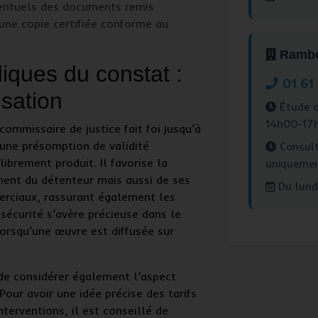
entuels des documents remis
’une copie certifiée conforme au
Rambou
diques du constat :
01 61
isation
Étude o
14h00-17
 commissaire de justice
fait foi jusqu’à
d’une
présomption de validité
Consult
ibrement produit. Il favorise la
uniqueme
ent du détenteur mais aussi de ses
Du lundi
erciaux, rassurant également les
 sécurité s’avère précieuse dans le
lorsqu’une œuvre est diffusée sur
 de considérer également l’aspect
Pour avoir une idée précise des tarifs
nterventions, il est conseillé de