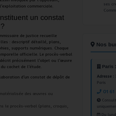
ses cr
 l’exploitation commerciale.
Commis
stituent un constat
 ?
mmissaire de justice
recueille
les : descriptif détaillé, plans,
Nos bu
phies, supports numériques. Chaque
mporelle officielle. Le procès-verbal
 décrit précisément l’objet ou l’œuvre
 du cachet de l’étude.
Paris
Adresse :
3
élaboration d’un
constat de dépôt de
Paris
01 61
matérialisée des œuvres ou
Consult
ns le procès-verbal (plans, croquis,
uniqueme
Du lundi