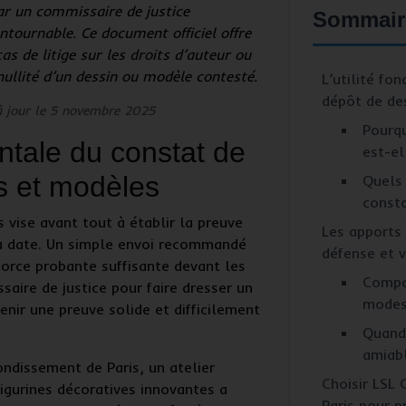
r un commissaire de justice
Sommair
ntournable. Ce document officiel offre
s de litige sur les droits d’auteur ou
nullité d’un dessin ou modèle contesté.
L’utilité fo
dépôt de de
à jour le 5 novembre 2025
Pourqu
entale du constat de
est-el
s et modèles
Quels
consta
s
vise avant tout à établir la
preuve
Les apports 
a date. Un simple envoi recommandé
défense et v
force probante suffisante devant les
Compa
saire de justice
pour faire dresser un
modes
nir une preuve solide et difficilement
Quand 
amiabl
ndissement de Paris, un atelier
Choisir LSL 
figurines décoratives innovantes a
Paris pour p