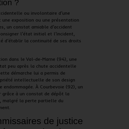
tion ?
ccidentelle
ou involontaire d’une
t une exposition ou une présentation
es, un
constat amiable d’accident
signer l’état initial et l’incident,
té d’établir la continuité de ses droits
tion dans le Val-de-Marne (94), une
stat peu après la chute accidentelle
Cette démarche lui a permis de
priété intellectuelle
de son design
ièce endommagée. À Courbevoie (92), un
r grâce à un constat de dépôt la
 malgré la perte partielle du
ment.
missaires de justice