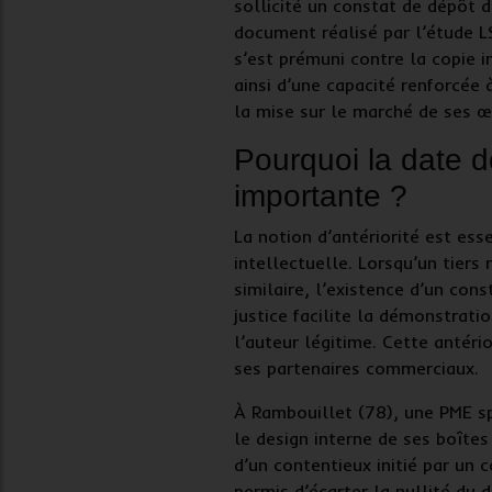
sollicité un
constat de dépôt d
document réalisé par l’étude LS
s’est prémuni contre la copie i
ainsi d’une capacité renforcée
la mise sur le marché de ses œ
Pourquoi la date de
importante ?
La notion d’
antériorité
est esse
intellectuelle
. Lorsqu’un tiers
similaire, l’existence d’un
cons
justice
facilite la démonstration
l’auteur légitime. Cette antéri
ses partenaires commerciaux.
À Rambouillet (78), une PME sp
le design interne de ses boîte
d’un contentieux initié par un 
permis d’écarter la
nullité du 