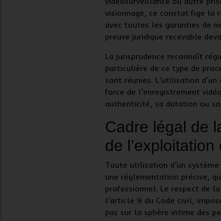
vidéosurveillance ou autre pris
visionnage, ce constat fige la 
avec toutes les garanties de ne
preuve juridique
recevable deva
La jurisprudence reconnaît rég
particulière de ce type de proc
sont réunies. L’utilisation d’un
force de l’enregistrement vidé
authenticité, sa datation ou so
Cadre légal de l
de l’exploitatio
Toute utilisation d’un
système 
une réglementation précise, que
professionnel. Le respect de l
l’article 9 du Code civil, impo
pas sur la sphère intime des pe