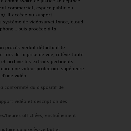
 le
commissaire de justice
se déplace
ocal commercial, espace public ou
on). Il accède au support
du système de
vidéosurveillance
, cloud
tphone… puis procède à la
 un
procès-verbal
détaillant le
ée lors de la
prise de vue
, relève toute
et archive les extraits pertinents
aura une valeur probatoire supérieure
d’une vidéo.
la conformité du dispositif
de
upport vidéo
et description des
es/heures affichées, enchaînement
mplaire du procès-verbal
et