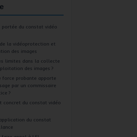
e
t portée du constat vidéo
de la vidéoprotection et
ation des images
s limites dans la collecte
xploitation des images ?
 force probante apporte
sage par un commissaire
tice ?
 concret du constat vidéo
application du constat
llance
faire appel à LSL