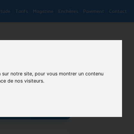
Etude
Tarifs
Magazine
Enchères
Paiement
Contact
in d'un constat ?
os commissaires de justice
n sur notre site, pour vous montrer un contenu
iser juridiquement votre
ce de nos visiteurs.
situation
ander un constat