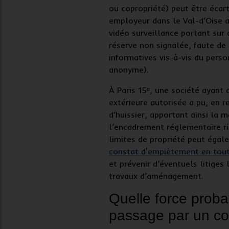
ou copropriété) peut être écar
employeur dans le
Val-d’Oise
a
vidéo surveillance portant sur
réserve non signalée, faute de 
informatives vis-à-vis du pers
anonyme).
À
Paris 15ᵉ
, une société ayant
extérieure autorisée a pu, en r
d’huissier
, apportant ainsi la m
l’encadrement réglementaire ri
limites de propriété peut égal
constat d'empiètement en tout
et prévenir d’éventuels litiges
travaux d’aménagement.
Quelle force proba
passage par un co