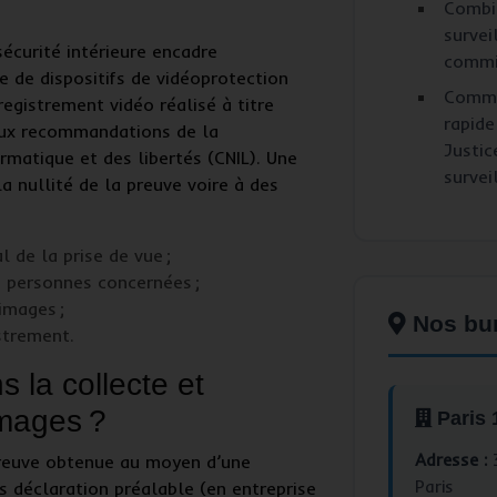
Combi
survei
sécurité intérieure encadre
commis
e de dispositifs de
vidéoprotection
Comme
registrement vidéo
réalisé à titre
rapide
 aux recommandations de la
Justic
rmatique et des libertés (CNIL). Une
survei
la nullité de la preuve voire à des
l de la prise de vue
;
s personnes concernées
;
 images
;
Nos bu
istrement
.
s la collecte et
images ?
Paris
Adresse :
3
reuve obtenue au moyen d’une
Paris
s déclaration préalable (en entreprise