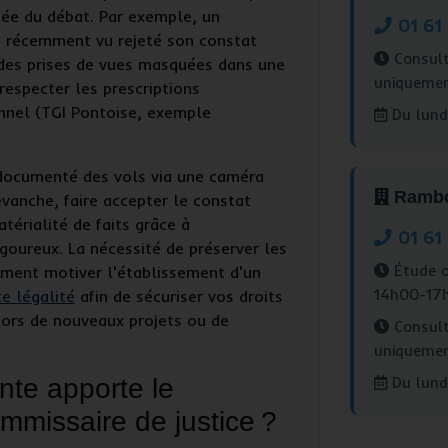
tée du débat. Par exemple, un
01 61
 récemment vu rejeté son constat
Consult
 des prises de vues masquées dans une
uniqueme
respecter les prescriptions
onnel (TGI Pontoise, exemple
Du lundi
 documenté des vols via une caméra
Rambou
evanche, faire accepter le
constat
atérialité de faits grâce à
01 61
goureux. La nécessité de préserver les
Étude o
ement motiver l'établissement d'un
14h00-17
e légalité
afin de sécuriser vos droits
 lors de nouveaux projets ou de
Consult
uniqueme
nte apporte le
Du lundi
mmissaire de justice ?