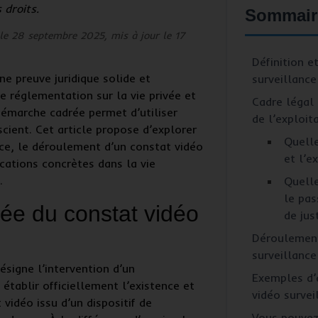
 droits.
Sommair
le 28 septembre 2025, mis à jour le 17
Définition e
une
preuve juridique solide
et
surveillance
de
réglementation sur la vie privée
et
Cadre légal 
démarche cadrée permet d’utiliser
de l’exploit
cient. Cet article propose d’explorer
Quelle
ice, le déroulement d’un constat vidéo
et l’e
ications concrètes dans la vie
.
Quelle
le pas
rtée du constat vidéo
de jus
Déroulement
surveillance
ésigne l’intervention d’un
Exemples d’
 établir officiellement l’existence et
vidéo survei
 vidéo
issu d’un dispositif de
Vous pouvez 