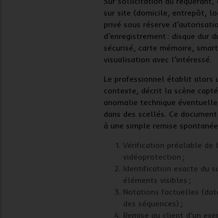
Sur sollicitation du requérant,
sur site (domicile, entrepôt, l
privé sous réserve d’autorisati
d’enregistrement : disque dur 
sécurisé, carte mémoire, smar
visualisation avec l’intéressé.
Le professionnel établit alors
contexte, décrit la scène capt
anomalie technique éventuelle 
dans des scellés. Ce document 
à une simple remise spontanée 
Vérification préalable de 
vidéoprotection ;
Identification exacte du s
éléments visibles ;
Notations factuelles
(dat
des séquences) ;
Remise au client d’un exe