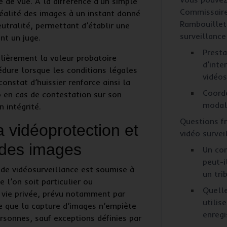
e de vue. À la différence d’un simple
Commissaire
réalité des images à un instant donné
Rambouillet
utralité, permettant d’établir une
surveillance
nt un juge.
Presta
ulièrement la
valeur probatoire
d’inte
édure lorsque les conditions légales
vidéos
constat d’huissier
renforce ainsi la
Coordo
o en cas de contestation sur son
modali
n intégrité.
Questions f
a vidéoprotection et
vidéo survei
n des images
Un con
peut-i
de vidéosurveillance
est soumise à
un tri
 l’on soit particulier ou
Quelle
a vie privée, prévu notamment par
utilis
se que la
capture d’images
n’empiète
enregi
rsonnes, sauf exceptions définies par