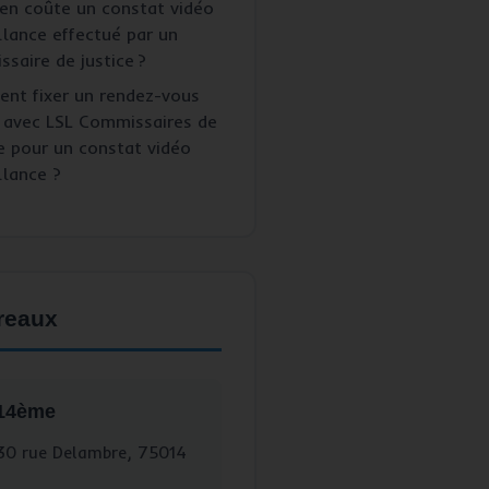
en coûte un constat vidéo
llance effectué par un
saire de justice ?
nt fixer un rendez-vous
 avec LSL Commissaires de
e pour un constat vidéo
llance ?
reaux
 14ème
0 rue Delambre, 75014