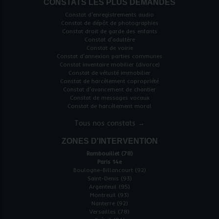
CONSTATS LES PLUS DEMANDÉS
Constat d'enregistrements audio
Constat de dépôt de photographies
Constat droit de garde des enfants
Constat d'adultère
Constat de voirie
Constat d'annexion parties communes
Constat inventaire mobilier (divorce)
Constat de vétusté immobilier
Constat de harcèlement copropriété
Constat d'avancement de chantier
Constat de messages vocaux
Constat de harcèlement moral
Tous nos constats →
ZONES D'INTERVENTION
Rambouillet (78)
Paris 14e
Boulogne-Billancourt (92)
Saint-Denis (93)
Argenteuil (95)
Montreuil (93)
Nanterre (92)
Versailles (78)