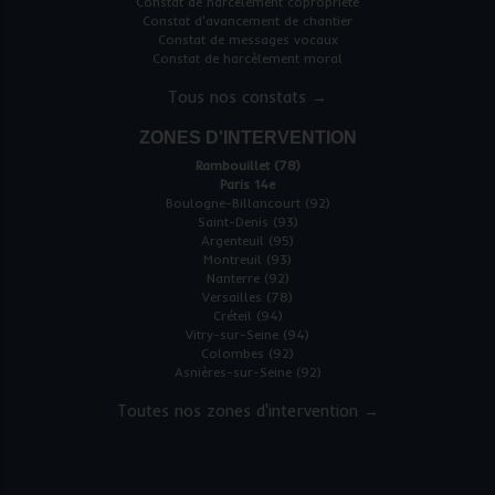
Constat de harcèlement copropriété
Constat d'avancement de chantier
Constat de messages vocaux
Constat de harcèlement moral
Tous nos constats →
ZONES D'INTERVENTION
Rambouillet (78)
Paris 14e
Boulogne-Billancourt (92)
Saint-Denis (93)
Argenteuil (95)
Montreuil (93)
Nanterre (92)
Versailles (78)
Créteil (94)
Vitry-sur-Seine (94)
Colombes (92)
Asnières-sur-Seine (92)
Toutes nos zones d'intervention →