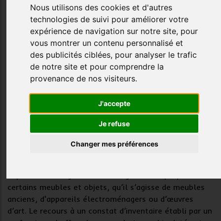
de clarifier la propriété des meubles et objets présents
Nous utilisons des cookies et d'autres
au
domicile conjugal
. Cette démarche vise à sécuriser
technologies de suivi pour améliorer votre
les droits de chaque époux, prévenir les conflits futurs
expérience de navigation sur notre site, pour
en cas de séparation, divorce ou succession, et garantir
vous montrer un contenu personnalisé et
la constitution d’une
preuve légale
solide.
des publicités ciblées, pour analyser le trafic
de notre site et pour comprendre la
Publié le 27 août 2025, mis à jour le 22 novembre 2025
provenance de nos visiteurs.
À quoi sert un constat
J'accepte
d'inventaire mobilier pour un
Je refuse
mariage ?
Changer mes préférences
Le
mariage
entraîne généralement la réunion de deux
patrimoines distincts. Il arrive fréquemment que des
imprécisions surgissent sur l’origine ou la propriété de
certains
meubles et objets
, qu’il s’agisse de meubles
anciens, d'appareils électroménagers ou d’œuvres
d’art. Le recours à un
constat d’inventaire
établi par un