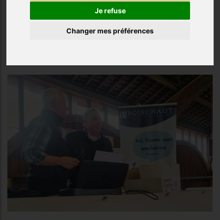
journée fut l'adjudication de Tournesol, une magnifique
Je refuse
laitière atteignant 2 500 €. Les culardes ont
également suscité l'intérêt des acheteurs, notamment
Changer mes préférences
Rosalie du GAEC Foucault, adjugée à 8,10 € le kilo au
G20 de Briouze.