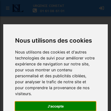
URGENCE CONSTAT
01 61 08 61 01
Succès pour la vente aux enchères de
la Sainte Catherine à Briouze
Nous utilisons des cookies
La 31ème édition de la traditionnelle vente de la
Sainte Catherine s'est tenue le 25 novembre 2024
Nous utilisons des cookies et d'autres
sous la halle du marché couvert de Briouze (Orne).
technologies de suivi pour améliorer votre
Maître Rémi SIMHON de Boischaut SVV a dirigé avec
expérience de navigation sur notre site,
professionnalisme cette vente aux enchères qui a réuni
pour vous montrer un contenu
éleveurs et acheteurs autour de l'excellence de la race
personnalisé et des publicités ciblées,
normande.
pour analyser le trafic de notre site et
pour comprendre la provenance de nos
La vente, menée conjointement par Maître SIMHON et
visiteurs.
Pierre BONVARLET d'Origenplus, a présenté une
vingtaine de bêtes de grande qualité, dont quatre
J'accepte
culardes et huit laitières. Le moment phare de la