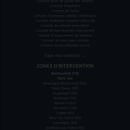
Constat droit de garde des enfants
Constat d'adultère
Constat de voirie
Constat d'annexion parties communes
Constat inventaire mobilier (divorce)
Constat de vétusté immobilier
Constat de harcèlement copropriété
Constat d'avancement de chantier
Constat de messages vocaux
Constat de harcèlement moral
Tous nos constats →
ZONES D'INTERVENTION
Rambouillet (78)
Paris 14e
Boulogne-Billancourt (92)
Saint-Denis (93)
Argenteuil (95)
Montreuil (93)
Nanterre (92)
Versailles (78)
Créteil (94)
Vitry-sur-Seine (94)
Colombes (92)
Asnières-sur-Seine (92)